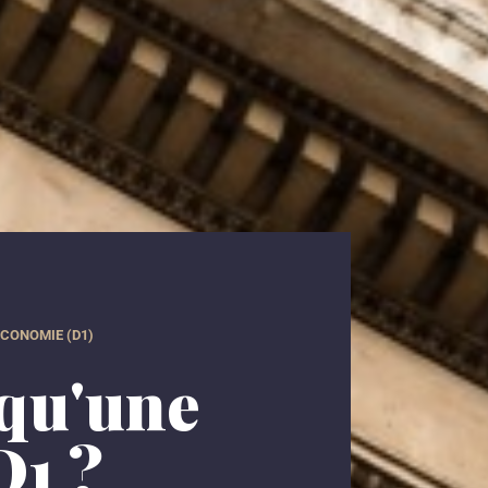
ÉCONOMIE (D1)
 qu'une
D1 ?