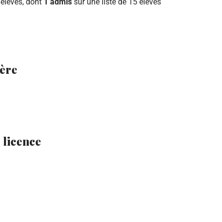
 élèves, dont
1 admis
sur une liste de 15 élèves
tère
 licence