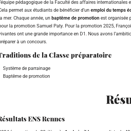
l’équipe pédagogique de la Faculté des affaires internationales et
Cela permet aux étudiants de bénéficier d’un
emploi du temps éq
la mer. Chaque année, un
baptême de promotion
est organisée p
pour la promotion Samuel Paty. Pour la promotion 2025, Franç
vivantes ont une grande importance en D1. Nous avons l’ambitio
préparer à un concours.
Traditions de la Classe préparatoire
Système de parrainage
Baptême de promotion
Résu
Résultats ENS Rennes