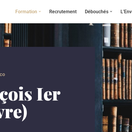
Formation
Recrutement
Débouchés
L’Env
ÉCO
çois Ier
vre)