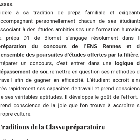
Assas.
Fidèle à sa tradition de prépa familiale et exigeante
accompagnant personnellement chacun de ses étudiants
associant à des études ambitieuses une formation humaine
la prépa D1 de Blomet s’engage résolument dans
préparation du concours de l’ENS Rennes et d
.
’ensemble des poursuites d’études offertes par la filière
Préparer un concours, c’est entrer dans une
logique d
, remettre en question ses méthodes d
dépassement de soi
ravail afin de gagner en efficacité. L’étudiant accroît ain
rès rapidement ses capacités de travail et prend conscien
e ses véritables aptitudes. Il développe le goût de l’effort. 
rend conscience de la joie que l’on trouve à accroître s
ropre culture.
Traditions de la Classe préparatoire