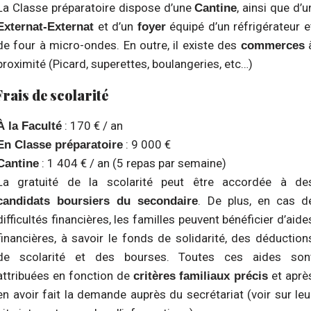
La Classe préparatoire dispose d’une
, ainsi que d’u
Cantine
et d’un
équipé d’un réfrigérateur e
Externat-Externat
foyer
de four à micro-ondes. En outre, il existe des
commerces
proximité (Picard, superettes, boulangeries, etc…)
Frais de scolarité
: 170 € / an
À la Faculté
: 9 000 €
En Classe préparatoire
: 1 404 € / an (5 repas par semaine)
Cantine
La gratuité de la scolarité peut être accordée à de
. De plus, en cas d
candidats boursiers du secondaire
difficultés financières, les familles peuvent bénéficier d’aide
financières, à savoir le fonds de solidarité, des déduction
de scolarité et des bourses. Toutes ces aides son
attribuées en fonction de
et aprè
critères familiaux précis
en avoir fait la demande auprès du secrétariat (voir sur leu