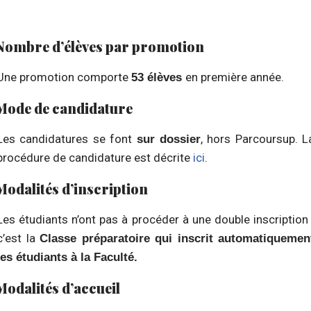
Nombre d’élèves par promotion
Une promotion comporte
en première année.
53 élèves
Mode de candidature
Les candidatures se font
, hors Parcoursup. L
sur dossier
procédure de candidature est décrite
ici
.
Modalités d’inscription
Les étudiants n’ont pas à procéder à une double inscription 
c’est la
Classe préparatoire qui inscrit automatiquemen
les étudiants à la Faculté.
Modalités d’accueil