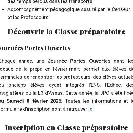
des temps perdus dans les transports.
Accompagnement pédagogique assuré par le Censeur
et les Professeurs
Découvrir la Classe préparatoire
Journées Portes Ouvertes
Chaque année, une
dans le
Journée Portes Ouvertes
locaux de la prépa en février-mars permet aux élèves d
terminales de rencontrer les professeurs, des élèves actuel
ou anciens élèves ayant intégrés l’ENS, l’Edhec, de
magistères ou la L3 d’Assas. Cette année, la JPO a été fixé
au
. Toutes les informations et l
Samedi 8 février 2025
formulaire d’inscription sont à retrouver
ici
.
Inscription en Classe préparatoire