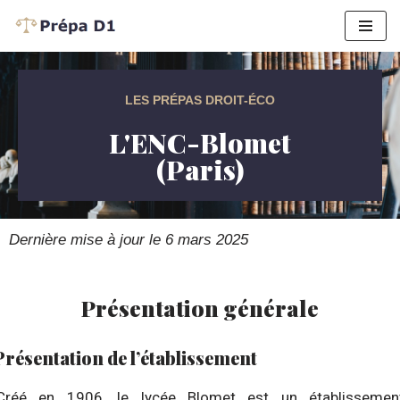
Aller
au
contenu
LES PRÉPAS DROIT-ÉCO
L'ENC-Blomet
(Paris)
Dernière mise à jour le 6 mars 2025
Présentation générale
Présentation de l’établissement
Créé en 1906, le lycée Blomet est un établissemen