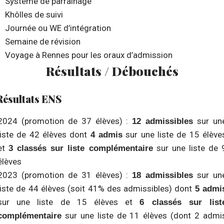
Système de parrainage
Khôlles de suivi
Journée ou WE d’intégration
Semaine de révision
Voyage à Rennes pour les oraux d’admission
Résultats / Débouchés
Résultats ENS
2024 (promotion de 37 élèves) :
sur un
12 admissibles
liste de 42 élèves dont
sur une liste de 15 élève
4 admis
et
sur une liste de 
3 classés sur liste complémentaire
élèves
2023 (promotion de 31 élèves) :
sur un
18 admissibles
liste de 44 élèves (soit 41% des admissibles) dont
5 admi
sur une liste de 15 élèves et
6 classés sur list
sur une liste de 11 élèves (dont 2 admi
complémentaire