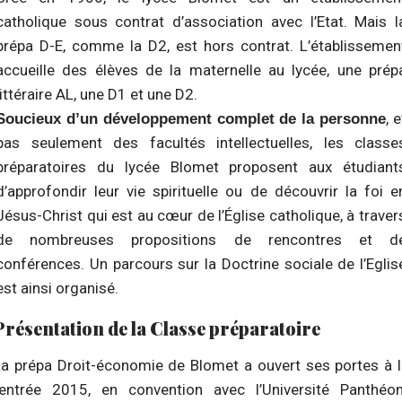
catholique sous contrat d’association avec l’Etat. Mais l
prépa D-E, comme la D2, est hors contrat. L’établissemen
accueille des élèves de la maternelle au lycée, une prép
littéraire AL, une D1 et une D2.
, e
Soucieux d’un développement complet de la personne
pas seulement des facultés intellectuelles, les classe
préparatoires du lycée Blomet proposent aux étudiant
d’approfondir leur vie spirituelle ou de découvrir la foi e
Jésus-Christ qui est au cœur de l’Église catholique, à traver
de nombreuses propositions de rencontres et d
conférences. Un parcours sur la Doctrine sociale de l’Eglis
est ainsi organisé.
Présentation de la Classe préparatoire
a prépa Droit-économie de Blomet a ouvert ses portes à l
rentrée 2015, en convention avec l’Université Panthéon