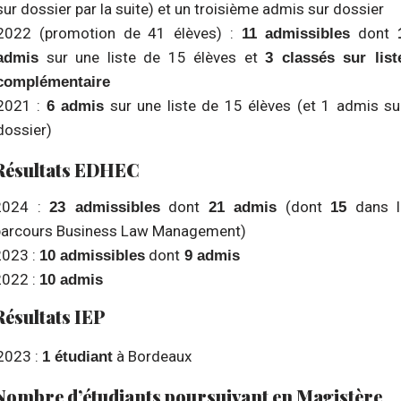
sur dossier par la suite) et un troisième admis sur dossier
2022 (promotion de 41 élèves) :
dont
11 admissibles
sur une liste de 15 élèves et
admis
3 classés sur list
complémentaire
2021 :
sur une liste de 15 élèves (et 1 admis su
6 admis
dossier)
Résultats EDHEC
2024 :
dont
(dont
dans l
23 admissibles
21 admis
15
parcours Business Law Management)
2023 :
dont
10 admissibles
9 admis
2022 :
10 admis
Résultats IEP
2023 :
à Bordeaux
1 étudiant
Nombre d’étudiants poursuivant en Magistère