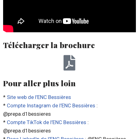
Télécharger la brochure
Pour aller plus loin
*
Site web de l’ENC Bessières
*
Compte Instagram de l’ENC Bessières
:
@prepa.d1bessieres
*
Compte TikTok de l’ENC Bessières
:
@prepa.d1bessieres
*
Page LinkedIn de l’ENC Bessières
: @ENC Bessières