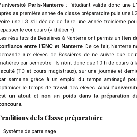
: l’étudiant valide donc une L
l’université Paris-Nanterre
après sa première année de classe préparatoire puis une L2
voire une L3 s’il décide de faire une année troisième pou
repasser le concours (« khûber »).
Les résultats de Bessières à Nanterre ont permis un
lien d
. De ce fait, Nanterre n
confiance entre l’ENC et Nanterre
demande aux élèves de Bessières de ne suivre que deu
matières par semestre. Ils n’ont donc que 10 h de cours à l
faculté (TD et cours magistraux), sur une journée et demi
par semaine grâce à un emploi du temps aménagé pou
optimiser le temps de travail des élèves. Ainsi
l’universit
est un atout et non un poids dans la préparation d
.
concours
Traditions de la Classe préparatoire
Système de parrainage