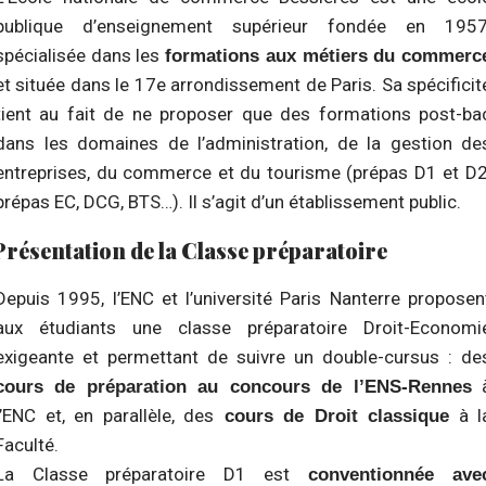
publique d’enseignement supérieur fondée en 1957
spécialisée dans les
formations aux métiers du commerc
et située dans le 17e arrondissement de Paris. Sa spécificit
tient au fait de ne proposer que des formations post-ba
dans les domaines de l’administration, de la gestion de
entreprises, du commerce et du tourisme (prépas D1 et D2
prépas EC, DCG, BTS…). Il s’agit d’un établissement public.
Présentation de la Classe préparatoire
Depuis 1995, l’ENC et l’université Paris Nanterre proposen
aux étudiants une classe préparatoire Droit-Economi
exigeante et permettant de suivre un double-cursus : de
cours de préparation au concours de l’ENS-Rennes
l’ENC et, en parallèle, des
à l
cours de Droit classique
Faculté.
La Classe préparatoire D1 est
conventionnée ave