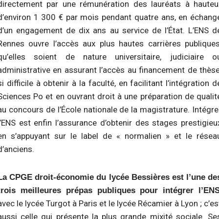
directement par une rémunération des lauréats à hauteu
d’environ 1 300 € par mois pendant quatre ans, en échang
d’un engagement de dix ans au service de l’État. L’ENS d
Rennes ouvre l’accès aux plus hautes carrières publiques
qu’elles soient de nature universitaire, judiciaire o
administrative en assurant l’accès au financement de thèse
si difficile à obtenir à la faculté, en facilitant l’intégration d
Sciences Po et en ouvrant droit à une préparation de qualit
au concours de l’École nationale de la magistrature. Intégre
l’ENS est enfin l’assurance d’obtenir des stages prestigieu
en s’appuyant sur le label de « normalien » et le résea
d’anciens.
La CPGE droit-économie du lycée Bessières est l’une de
trois meilleures prépas publiques pour intégrer l’EN
avec le lycée Turgot à Paris et le lycée Récamier à Lyon ; c’es
aussi celle qui présente la plus grande mixité sociale. Se