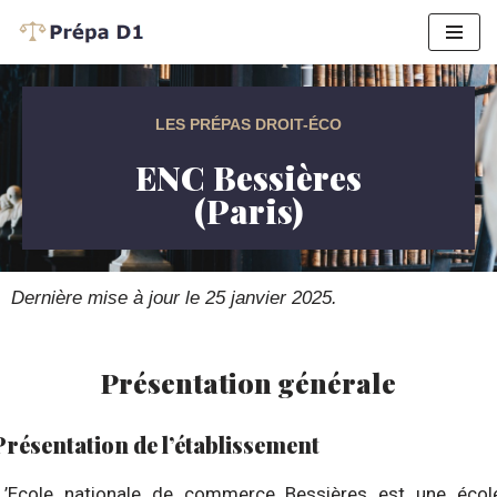
Aller
au
contenu
LES PRÉPAS DROIT-ÉCO
ENC Bessières
(Paris)
Dernière mise à jour le 25 janvier 2025.
Présentation générale
Présentation de l’établissement
L’Ecole nationale de commerce Bessières est une écol