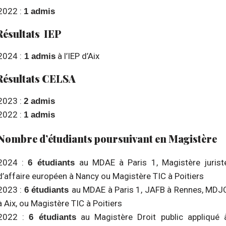
2022 :
1 admis
Résultats IEP
2024 :
à l’IEP d’Aix
1 admis
Résultats CELSA
2023 :
2 admis
2022 :
1 admis
Nombre d’étudiants poursuivant en Magistère
2024 :
au MDAE à Paris 1, Magistère jurist
6 étudiants
d’affaire européen à Nancy ou Magistère TIC à Poitiers
2023 :
au MDAE à Paris 1, JAFB à Rennes, MDJ
6 étudiants
à Aix, ou Magistère TIC à Poitiers
2022 :
au Magistère Droit public appliqué 
6 étudiants