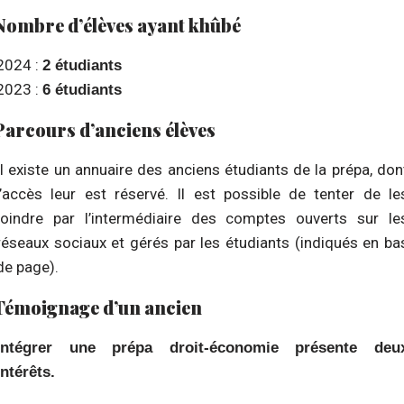
Nombre d’élèves ayant khûbé
2024 :
2 étudiants
2023 :
6 étudiants
Parcours d’anciens élèves
Il existe un annuaire des anciens étudiants de la prépa, don
l’accès leur est réservé. Il est possible de tenter de le
joindre par l’intermédiaire des comptes ouverts sur le
réseaux sociaux et gérés par les étudiants (indiqués en ba
de page).
Témoignage d’un ancien
Intégrer une prépa droit-économie présente deu
intérêts.