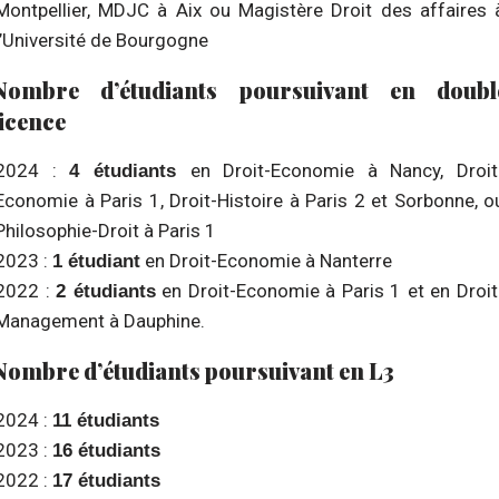
Montpellier, MDJC à Aix ou Magistère Droit des affaires 
l’Université de Bourgogne
Nombre d’étudiants poursuivant en doubl
licence
2024 :
en Droit-Economie à Nancy, Droit
4 étudiants
Economie à Paris 1, Droit-Histoire à Paris 2 et Sorbonne, o
Philosophie-Droit à Paris 1
2023 :
en Droit-Economie à Nanterre
1 étudiant
2022 :
en Droit-Economie à Paris 1 et en Droit
2 étudiants
Management à Dauphine.
Nombre d’étudiants poursuivant en L3
2024 :
11 étudiants
2023 :
16 étudiants
2022 :
17 étudiants